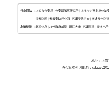
行业网站 ：
上海市公安局
|
公安部第三研究所
|
上海市企事业单位治
江安防网
|
安徽安防行业网
|
苏州安防协会
|
南通安全防
友情链接 ：
北望信息
|
杭州海康威视
|
浙江大华
|
苏州慧盾
|
泰杰电子
地址：上海市
协会标准咨询邮箱：sdaasc2015