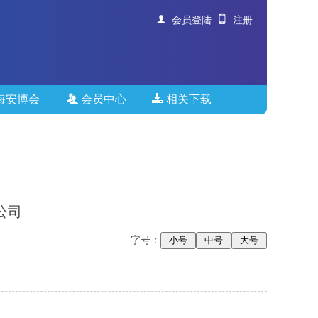
会员登陆
注册
海安博会
会员中心
相关下载
公司
字号：
小号
中号
大号