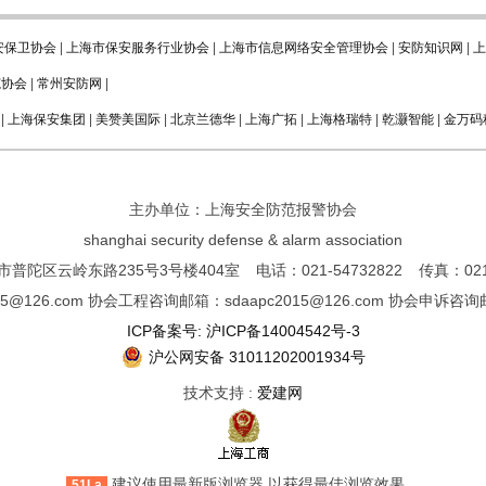
安保卫协会
|
上海市保安服务行业协会
|
上海市信息网络安全管理协会
|
安防知识网
|
上
范协会
|
常州安防网
|
|
上海保安集团
|
美赞美国际
|
北京兰德华
|
上海广拓
|
上海格瑞特
|
乾灏智能
|
金万码
主办单位：上海安全防范报警协会
shanghai security defense & alarm association
普陀区云岭东路235号3号楼404室 电话：021-54732822 传真：021-5
@126.com 协会工程咨询邮箱：sdaapc2015@126.com 协会申诉咨询邮箱：
ICP备案号: 沪ICP备14004542号-3
沪公网安备 31011202001934号
技术支持 :
爱建网
建议使用最新版浏览器,以获得最佳浏览效果。
51La