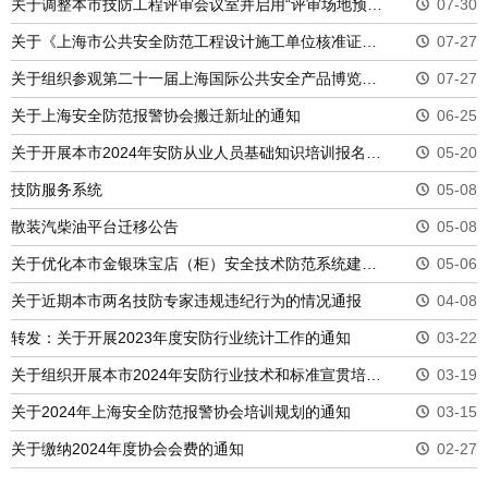
关于调整本市技防工程评审会议室并启用“评审场地预约小程序”的通知
07-30
关于《上海市公共安全防范工程设计施工单位核准证书》年度换证相关事宜的通知
07-27
关于组织参观第二十一届上海国际公共安全产品博览会的通知
07-27
关于上海安全防范报警协会搬迁新址的通知
06-25
关于开展本市2024年安防从业人员基础知识培训报名工作的通知
05-20
技防服务系统
05-08
散装汽柴油平台迁移公告
05-08
关于优化本市金银珠宝店（柜）安全技术防范系统建设标准和申报流程的通知
05-06
关于近期本市两名技防专家违规违纪行为的情况通报
04-08
转发：关于开展2023年度安防行业统计工作的通知
03-22
关于组织开展本市2024年安防行业技术和标准宣贯培训（第一期）报名工作的通知
03-19
关于2024年上海安全防范报警协会培训规划的通知
03-15
关于缴纳2024年度协会会费的通知
02-27