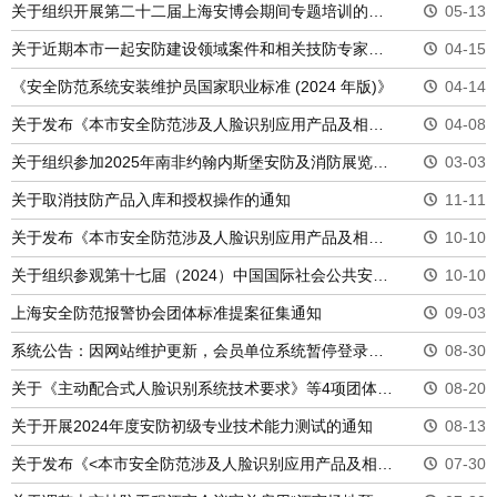
关于组织开展第二十二届上海安博会期间专题培训的通知
05-13
关于近期本市一起安防建设领域案件和相关技防专家履职不严行为的情况通报
04-15
《安全防范系统安装维护员国家职业标准 (2024 年版)》
04-14
关于发布《本市安全防范涉及人脸识别应用产品及相关数据传输技术要求》部分产品适配性兼容性技术研究结果的通知
04-08
关于组织参加2025年南非约翰内斯堡安防及消防展览会的通知
03-03
关于取消技防产品入库和授权操作的通知
11-11
关于发布《本市安全防范涉及人脸识别应用产品及相关数据传输技术要求》部分产品适配性兼容性研究实验结果的通知
10-10
关于组织参观第十七届（2024）中国国际社会公共安全产品博览会的通知
10-10
上海安全防范报警协会团体标准提案征集通知
09-03
系统公告：因网站维护更新，会员单位系统暂停登录使用
08-30
关于《主动配合式人脸识别系统技术要求》等4项团体标准立项的公示公告
08-20
​关于开展2024年度安防初级专业技术能力测试的通知
08-13
关于发布《<本市安全防范涉及人脸识别应用产品及相关数据传输技术要求>技术解读》的通知
07-30