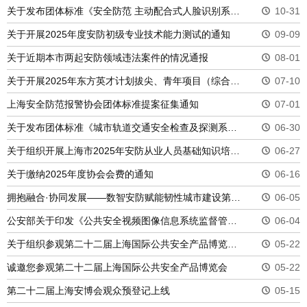
关于发布团体标准《安全防范 主动配合式人脸识别系统技术要求》、《居家安防智能管理系统 智能家居设备》的公告
10-31
欢迎订购新书《安全防范工程技术》..
关于开展2025年度安防初级专业技术能力测试的通知
09-09
关于近期本市两起安防领域违法案件的情况通报
08-01
关于开展2025年东方英才计划拔尖、青年项目（综合平台）公共安全领域申报评审工作的通知
07-10
上海安全防范报警协会团体标准提案征集通知
07-01
关于发布团体标准《城市轨道交通安全检查及探测系统技术要求》的公告
06-30
关于组织开展上海市2025年安防从业人员基础知识培训的通知
06-27
关于缴纳2025年度协会会费的通知
06-16
住宅小区安全技术防范系统要求（2010版）..
拥抱融合·协同发展——数智安防赋能韧性城市建设第二十二届上海国际公共安全产品博览会蓄势启航
06-05
公安部关于印发《公共安全视频图像信息系统监督管理工作规定》的通知
06-04
关于组织参观第二十二届上海国际公共安全产品博览会的通知
05-22
诚邀您参观第二十二届上海国际公共安全产品博览会
05-22
第二十二届上海安博会观众预登记上线
05-15