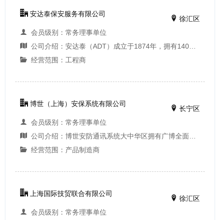
安达泰保安服务有限公司
徐汇区
会员级别：常务理事单位
公司介绍：安达泰（ADT）成立于1874年，拥有140多年历史的全球领先报警监控专家,是电子安防及报警监控服务领导者，为40多个国家和地区的人员与资产提供保护，服务全球超过890万商业企业、政府机构和家庭用户，包括90%的财富500强企业，每年响应多达4700万次的报警...
经营范围：工程商
博世（上海）安保系统有限公司
长宁区
会员级别：常务理事单位
公司介绍：博世安防通讯系统大中华区拥有广博全面的产品线，覆盖视频监控、会议系统、公共广播和语音疏散、防盗报警、火灾报警、智能家居、可视对讲、门禁系统、专业音响和重要通话系统，可为多种应用场合提供一流的安保通讯产品及系统，从而为客户带来无...
经营范围：产品制造商
上海国际技贸联合有限公司
徐汇区
会员级别：常务理事单位