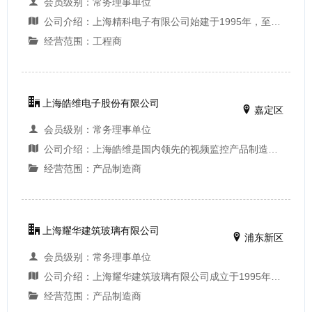
会员级别：常务理事单位
公司介绍：上海精科电子有限公司始建于1995年，至今已走过了21年的坎坷而辉煌的发展历程。公司现为有限责任公司，国内合资。公司现有注册资本为1100万元人民币。 （二）资质及荣誉 上海市建委颁发的“建筑智能化工程专业承包贰级”资质证书； 上海市通信管理...
经营范围：工程商
上海皓维电子股份有限公司
嘉定区
会员级别：常务理事单位
公司介绍：上海皓维是国内领先的视频监控产品制造商和解决方案提供商。公司自1999年成立之初即始终致力于安全防范产品研发、生产和为用户提供优质的服务。遵循“专精特新”的宗旨，公司立足于用户需求与行业未来发展趋势，整合开发人员20年的安防从业经验，...
经营范围：产品制造商
上海耀华建筑玻璃有限公司
浦东新区
会员级别：常务理事单位
公司介绍：上海耀华建筑玻璃有限公司成立于1995年，诞生于具有五十年玻璃生产历史的国家大型企业——上海耀华玻璃厂内。它继承和发扬了上海耀华玻璃厂在玻璃深加工领域的技术优势，并自主开发了防盗、防弹玻璃系列产品，是公安部首批准予生产的企业之一。 ...
经营范围：产品制造商