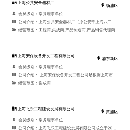
上海公共安全器材厂
杨浦区
会员级别：常务理事单位
公司介绍：上海公共安全器材厂（原公安部上海八二二厂）始建于1960年11月（前直属航天部，后归属公安部），厂区面积70余亩，固定资产4千余万元，在50多年的发展中，为中国的航天事业和社会公共安全事业提供了许多优良的装备，为航天和公共安全事业做出了巨大...
经营范围：工程商,集成商,产品制造商,产品销售代理商
上海安保设备开发工程有限公司
浦东新区
会员级别：常务理事单位
公司介绍： 上海安保设备开发工程公司是根据上海市人民政府《关于在涉外建设项目中建立必要的保安设施的通知》（沪府发[85]14号）、上海市人民政府办公厅《关于成立上海安保设备开发工程公司的通知》（沪府办[1985]56号）、上海市建设委员会《关于成立上海市...
经营范围：集成商
上海飞乐工程建设发展有限公司
黄浦区
会员级别：常务理事单位
公司介绍：上海飞乐工程建设发展有限公司成立于2011年，是隶属于上海飞乐音响股份有限公司（SH600651）的全资子公司，注册资金10000万元，是国家第三批备案节能服务公司、 “‘十二五’上海市合同能源管理服务品牌企业” 。 公司主要以绿色照明、智能照明为核心...