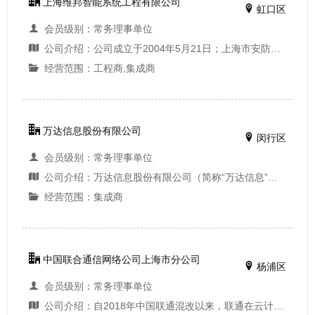
上海维邦智能系统工程有限公司
虹口区
会员级别：常务理事单位
公司介绍：公司成立于2004年5月21日；上海市安防资质一级；主要从事弱电安防科技领域内的技术开发、技术咨询、技术服务、技术转让，安全防范工程，计算机网络工程设计、施工，楼宇综合布线等。...
经营范围：工程商,集成商
万达信息股份有限公司
闵行区
会员级别：常务理事单位
公司介绍：万达信息股份有限公司（简称“万达信息”）总部设在上海市，地址：闵行区联航路1518号，在北京、天津、成都、青岛、南京、扬州、深圳、宁波、杭州、广州、贵阳、哈尔滨、鄂尔多斯以及美国等地均开设了分支机构，形成了覆盖全国的服务体系。 公司...
经营范围：集成商
中国联合通信网络公司上海市分公司
杨浦区
会员级别：常务理事单位
公司介绍：自2018年中国联通混改以来，联通在云计算，大数据，智慧应用，物联网，5G+等领域实现了一定突破。在上海，先后参与打造了青浦十三五，崇明雪亮工程，长宁雪亮工程，奉贤综合治理平台等重点项目。 2020年，上海联通成立智慧城市事业部，在安防领域成...