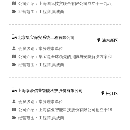
公司介绍：上海国际技贸联合有限公司成立于一九八四年，是直属于公安部第三研究所的国有企业(安全防范技术部)，是国内最早从事安全防范系统及楼宇智能管理系统的产品销售、工程设计及安装的单位之一。自1995年至今，连续被上海市科委认定为“高新技术企业”...
经营范围：工程商,集成商
北京集宝保安系统工程有限公司
浦东新区
会员级别：常务理事单位
公司介绍：集宝是全球领先的消防与安防解决方案和服务供应商。超过200 年来，我们致力保护人们的生命和财产。今天，我们通过遍布全球17 个国家的员工、超过200 个分支机构组成的网络，让世界变得更安全，让人们安心。我们的消防、安防及监控服务覆盖全球超过10...
经营范围：工程商,集成商
上海泰豪信业智能科技股份有限公司
松江区
会员级别：常务理事单位
公司介绍：上海信业智能科技股份有限公司创立于1998年，注册资金5000万，资产规模已达3亿元，员工人数由最早的十几人发展到目前的近二百人。上海信业，智慧城市解决方案提供商。公司围绕智慧城市建设需求依托智能建筑、能源、环保等方面的丰富行业经验，通过...
经营范围：工程商,集成商