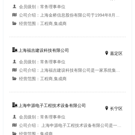
会员级别：常务理事单位
公司介绍：上海金桥信息股份有限公司于1994年8月成立，注册资金23332.5万元，现有员工850余人。公司坚持以现代信息技术为国民经济信息化建设服务，连年被认定为上海市高新技术企业、上海市软件明星企业，上海市智能化建筑设计、施工优秀企业二十强，具有多项系...
经营范围：工程商,集成商
上海福吉建设科技有限公司
嘉定区
会员级别：常务理事单位
公司介绍：上海福吉建设科技有限公司是一家系统集成企业，主要以智能化工程为核心，专注建筑智能化领导的各类弱电工程。公司取得高新技术企业认证，有建筑智能化一级、消防二级、机电三级、中国安防一级、上海安防等资质。取得安全防范工程设计、施工与维...
经营范围：工程商,集成商
上海申源电子工程技术设备有限公司
长宁区
会员级别：常务理事单位
公司介绍： 上海申源电子工程技术设备有限公司是一家专门从事建筑智能化工程，销售出入口控制设备、电视监控设备、防盗报警器材、通讯器材、计算机软硬件及辅助设备的专业工程公司。 公司自2001年7月创建以来，全体员工以主人翁的姿态，同舟共济、踏实...
经营范围：集成商