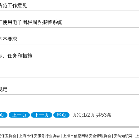
防范工作意见
广使用电子围栏周界报警系统
基本要求
标、任务和措施
规定
页
上一页
下一页
尾页
页次:1/2页 共53条
安保卫协会
|
上海市保安服务行业协会
|
上海市信息网络安全管理协会
|
安防知识网
|
上