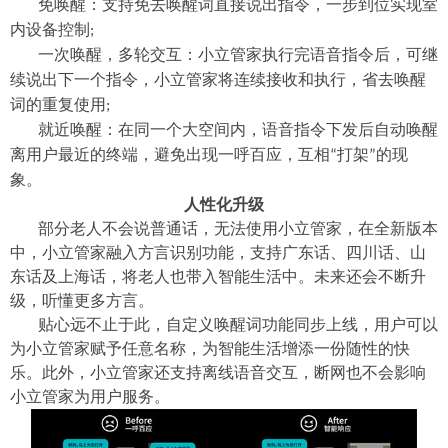
免唤醒：支持免去唤醒词直接说出指令，一步到位实现室
内设备控制
;
一次唤醒，多轮交互：小立管家执行完语音指令后，可继
续说出下一个指令，小立管家将连续接收和执行，省去唤醒
词的重复使用
;
就近唤醒：在同一个大空间内，语音指令下发后自动唤醒
离用户最近的终端，避免出现一呼百应，互相
打架
的现
“
”
象。
人性化升级
部分老人不会说普通话，无法使用小立管家，在全新版本
中，小立管家融入方言识别功能，支持广东话、四川话、山
东话及上海话，将老人也带入智能生活中。未来还会不断升
级，听懂更多方言。
贴心远不止于此，自定义唤醒词功能同步上线，用户可以
为小立管家赋予任意名称，为智能生活增添一份随性的快
乐。此外，小立管家还支持离线语音交互，断网也不会影响
小立管家为用户服务。