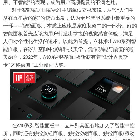
用、不智能
的表现，成为用户高频提及的不满之处。
”
对于智能家居国家标准主编单位立林来说，从
让人们生
“
活在五星级的家
的使命出发，认为全屋智能系统中最重要的
”
一环
智能面板，本质上应该是家庭装修中的一部分。好的
——
智能面板首先应该为用户打造出愉悦的视觉感官体验，满足
人们对个性化生活的追求。以此为前提，立林推出
系列智
A10
能面板，在家居空间中演绎科技美学，凭借功能与颜值的完
美融合，
年，
系列智能面板斩获有着
设计界奥斯
2022
A10
“
卡
之称德国
工业设计大奖。
”
IF
在
系列智能面板中，立林别具匠心地加入了智能中控
A10
屏，同时还有妙控旋钮面板、妙控按键面板、妙控面板
移动
(