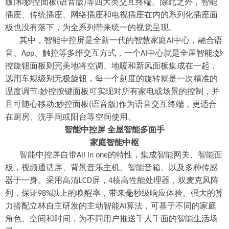
版
和妙控面板
语音版
等四大类交互终端。除此之外，智能
)
(
)
插座、传统插座、网络插座和电视插座在内的系列化插座面
板也没有落下，为全系列带来统一的视觉呈现。
其中，智能中控屏是全新一代的智慧家庭
中心，融合语
AI
音、
、触控等多维交互方式，一个
中心就是全屋智能
妙
App
AI
;
控旋钮面板则完美地将空调、地暖和新风面板集成在一起，
选用车规级别无极旋钮，每一个刻度的旋转就是一次精准的
温度调节
妙控按键面板可实现对所有家电或场景的控制，并
;
且可随心移动
妙控面板
语音版
作为语音交互终端，更适合
;
(
)
在厨房、洗手间或阳台等空间使用。
智能中控屏
全屋智能多面手
家庭智能中枢
智能中控屏自带
的特性，集成智能网关、智能面
All in one
板，视频通话屏、背景音乐主机、智能音箱、以及多种传感
器于一身。采用高清
屏，
核高性能处理器，双麦克风阵
LCD
4
列，保证
以上的唤醒率，带来毫秒级响应体验。强大的算
98%
力搭配立林自主研发的主动智能
算法，可基于不同的家庭
AI
角色、空间和时间，为不同用户推送千人千面的智能生活场