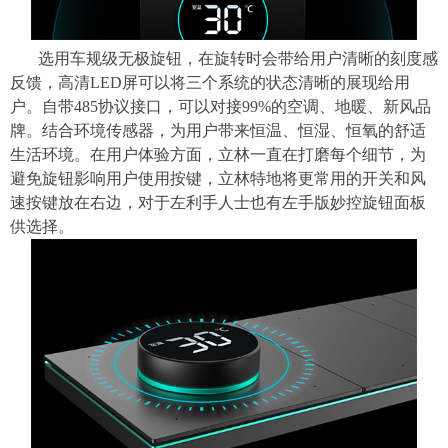
选用车规级无极旋钮，在旋转时会带给用户清晰的刻度感
反馈，高清LED屏可以将三个系统的状态清晰的展现给用
户。自带485协议接口，可以对接99%的空调、地暖、新风品
牌。结合环境传感器，为用户带来恒温、恒湿、恒氧的舒适
生活环境。在用户体验方面，立林一直在打磨每个细节，为
避免旋钮影响用户使用按键，立林特地将更常用的开关和风
速按键放在右边，对于左利手人士也有左手版妙控旋钮面板
供选择。