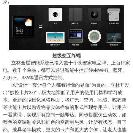
景。
超级交互终端
立林全屋智能系统已接入数十个头部家电品牌、上百种家
电、数千个单品，都可以通过智能中控屏经由
、蓝牙、
Wi-Fi
、
等通讯方式控制。
Zigbee
485
以
设计一套让每个人都看得懂的界面
为目的，立林开发
“
”
出
妙控卡片
，极大地降低了用户的使用门槛和学习成
“
2.0”
本。全新的拟物化风格界面，将灯光、空调、地暖、晾衣架
等功能卡片以贴近物品实体样貌的形式呈现给用户，让用户
一看就懂，实现所有控制一触即达。同步搭配仿生动效，如
蓝色的空调制冷风和红色的空调制热风，让所有状态一目了
然。兼具老年模式，更大的卡片和更大的字体，让老人也能