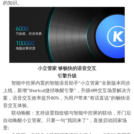
的知识。
小立管家
够畅快的语音交互
引擎升级
智能中控屏内置的智能语音助手
小立管家
全新版本同步
“
”
上线，新增
捷径唤醒引擎
，升级
种交互场景解决方
“Shortcut
”
4
案，语音交互效率提升
，为用户带来
有话直说
的畅快语
80%
“
”
音交互体验。
联动唤醒：支持设置指纹锁与智能中控屏的联动，开门后
自动唤醒小立管家。只要一句
我回来了
，直接启动回家场
“
”
景
;