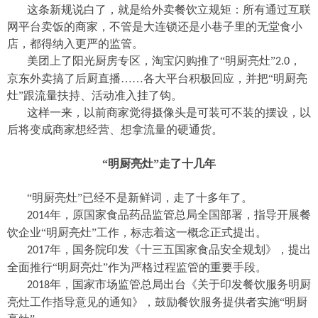
这条新规说白了，就是给外卖餐饮立规矩：所有通过互联
网平台卖饭的商家，不管是大连锁还是小巷子里的无堂食小
店，都得纳入更严的监管。
美团上了阳光厨房专区，淘宝闪购推了“明厨亮灶”
，
2.0
京东外卖搞了后厨直播……各大平台积极回应，并把“明厨亮
灶”跟流量扶持、活动准入挂了钩。
这样一来，以前商家觉得摄像头是可装可不装的摆设，以
后将变成商家想经营、想拿流量的硬通货。
“明厨亮灶”走了十几年
“明厨亮灶”已经不是新鲜词，走了十多年了。
年，原国家食品药品监管总局全国部署，指导开展餐
2014
饮企业“明厨亮灶”工作，标志着这一概念正式提出。
年，国务院印发《十三五国家食品安全规划》，提出
2017
全面推行“明厨亮灶”作为严格过程监管的重要手段。
年，国家市场监管总局出台《关于印发餐饮服务明厨
2018
亮灶工作指导意见的通知》，鼓励餐饮服务提供者实施“明厨