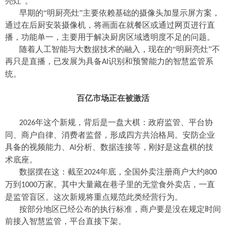
亮灶”。
早期的“明厨亮灶”主要依赖基础的摄像头加显示屏方案，
通过在后厨安装摄像机，将画面在就餐区或通过网页进行直
播，功能单一，主要用于解决厨房区域透明度不足的问题。
随着人工智能与大数据技术的融入，现在的“明厨亮灶”不
再只是直播，已发展为具备
识别和预警能力的智慧监管系
AI
统。
百亿市场正在被激活
年这个新规，背后是一盘大棋：政府监管、平台协
2026
同、商户自律、消费者监督，形成四方共治格局。安防企业
具备的视频能力、
分析、数据连接等，刚好是这盘棋的技
AI
术底座。
数据摆在这：截至
年底，全国外卖注册商户大约
2024
800
万到
万家。其中大量藏在巷子里的无堂食外卖店，一直
1000
是监管盲区。这次新规将重点规范此类经营行为。
按部分地区已经公布的执行标准，商户要是没在规定时间
前接入智慧监管，平台直接下架。