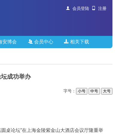
会员登陆
注册
海安博会
会员中心
相关下载
论坛成功举办
字号：
小号
中号
大号
态圆桌论坛”在上海金陵紫金山大酒店会议厅隆重举