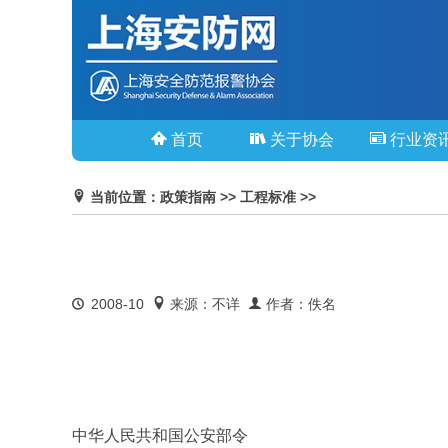
首页
关于协会
行业资
当前位置：政策指南 >> 工程标准 >>
2008-10
来源：不详
作者：佚名
中华人民共和国公安部令