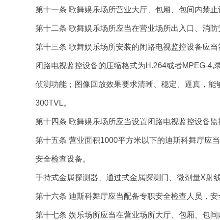
第十一条 歌舞娱乐场所营业大厅、包厢、包间内禁
第十二条 歌舞娱乐场所应当在营业场所出入口、消
第十三条 歌舞娱乐场所安装的闭路电视监控设备应
闭路电视监控设备的压缩格式为H.264或者MPEG-4,
侦测功能；图像回放效果要求清晰、稳定、逼真，能够
300TVL。
第十四条 歌舞娱乐场所应当设置闭路电视监控设备
第十五条 营业面积1000平方米以下的迪斯科舞厅
安全检查设备。
手持式金属探测器、通过式金属探测门、微剂量X射
第十六条 迪斯科舞厅应当配备专职安全检查人员，安
第十七条 娱乐场所应当在营业场所大厅、包厢、包