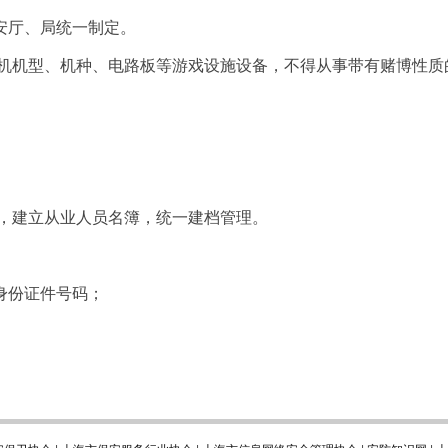
安厅、局统一制定。
戏机机型、机种、电路板等游戏设施设备，不得从事带有赌博性质
度，建立从业人员名簿，统一建档管理。
身份证件号码；