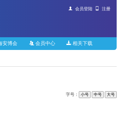
会员登陆
注册
海安博会
会员中心
相关下载
字号：
小号
中号
大号