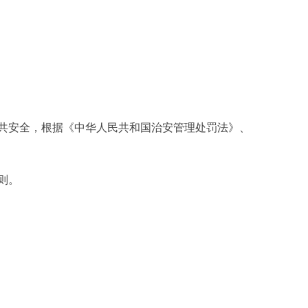
共安全，根据《中华人民共和国治安管理处罚法》、
则。