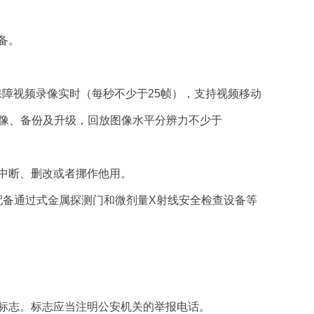
备。
76）；保障视频录像实时（每秒不少于25帧），支持视频移动
放像、备份及升级，回放图像水平分辨力不少于
中断、删改或者挪作他用。
当配备通过式金属探测门和微剂量X射线安全检查设备等
标志。标志应当注明公安机关的举报电话。