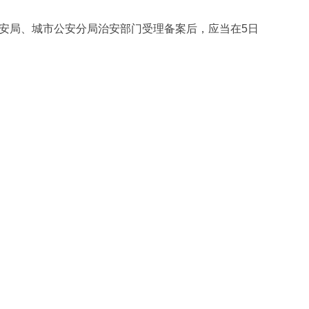
公安局、城市公安分局治安部门受理备案后，应当在5日