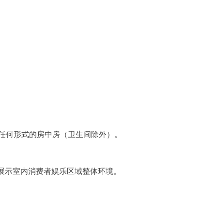
任何形式的房中房（卫生间除外）。
够展示室内消费者娱乐区域整体环境。