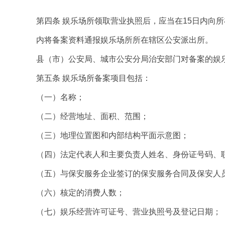
第四条 娱乐场所领取营业执照后，应当在15日内向
内将备案资料通报娱乐场所所在辖区公安派出所。
县（市）公安局、城市公安分局治安部门对备案的娱
第五条 娱乐场所备案项目包括：
（一）名称；
（二）经营地址、面积、范围；
（三）地理位置图和内部结构平面示意图；
（四）法定代表人和主要负责人姓名、身份证号码、
（五）与保安服务企业签订的保安服务合同及保安人
（六）核定的消费人数；
（七）娱乐经营许可证号、营业执照号及登记日期；