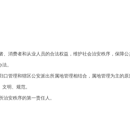
营者、消费者和从业人员的合法权益，维护社会治安秩序，保障公
办法。
门归口管理和辖区公安派出所属地管理相结合，属地管理为主的原
、文明、规范。
所治安秩序的第一责任人。