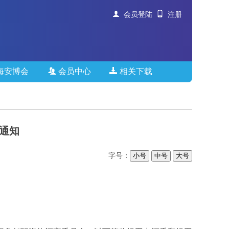
会员登陆
注册
海安博会
会员中心
相关下载
的通知
字号：
小号
中号
大号