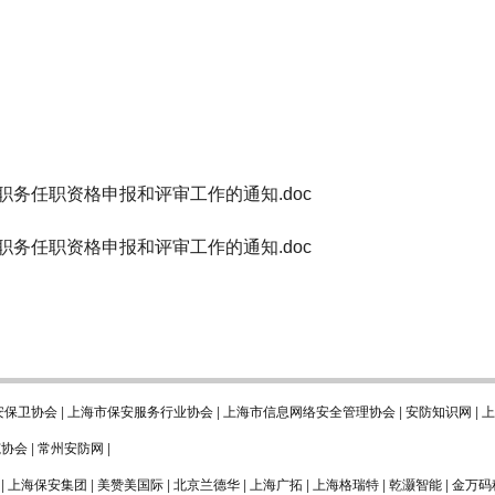
职务任职资格申报和评审工作的通知.doc
职务任职资格申报和评审工作的通知.doc
安保卫协会
|
上海市保安服务行业协会
|
上海市信息网络安全管理协会
|
安防知识网
|
上
范协会
|
常州安防网
|
|
上海保安集团
|
美赞美国际
|
北京兰德华
|
上海广拓
|
上海格瑞特
|
乾灏智能
|
金万码