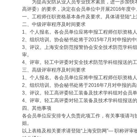
为提高安防从业人员专业技术素质，进一步加快
高评委）的要求，决定在会员单位中开展
2016
年度中
一、工程师任职资格基本条件及要求。具体请登陆“上
二、中级评审程序及时间要求
1
、个人报名。各会员单位应将申报工程师任职资格
2
、组织培训。协会秘书处将于
2015
年
7
月对申报的中
3
、评议。上海安全防范报警协会安全技术防范学科
审。
4
、评审。轻工中评委对安全技术防范学科组报送的
三、高级评审程序及时间要求
1
、个人报名。各会员单位应将申报工程师任职资格
2
、组织培训。协会秘书处将于
2016
年
7
月对申报的高
3
、评议。轻工高评委轻工装备及技术学科组对会员
4
、评审。轻工高评委对轻工装备及技术学科组报送
四、其他事项
各会员单位应安排专人负责此项工作，有关事项请与
姐。
以上表格及相关要求请登陆“上海安防网”— 职称评审