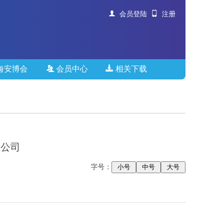
会员登陆
注册
海安博会
会员中心
相关下载
限公司
字号：
小号
中号
大号